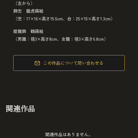
（左から）
飾兜 龍虎蒔絵
（兜：17×16×高さ15.5cm、台：25×15×高さ1.3cm）
姫雛飾 鶴蒔絵
（男雛：径3×高さ8cm、女雛：径3×高さ6.8cm）
この作品について問い合わせる
関連作品
関連作品はありません。