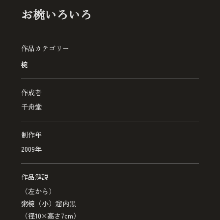
お椀いろいろ
作品カテゴリー
椀
作成者
千舟堂
制作年
2009年
作品解説
（左から）
粥椀（小）溜内黒
（径10×高さ7cm）