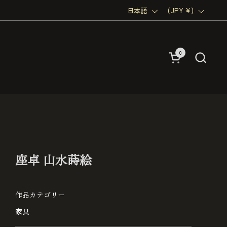
言語
日本語
国/地域
(JPY ¥)
0
カートを開く
座卓 山水蒔絵
作品カテゴリー
家具