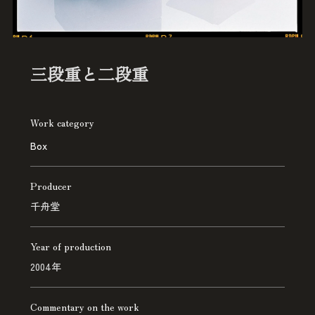
三段重と二段重
Work category
Box
Producer
千舟堂
Year of production
2004年
Commentary on the work